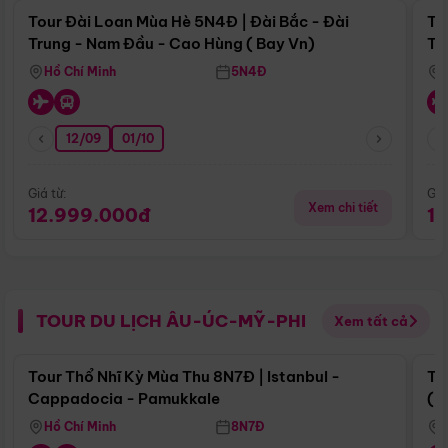
Tour Đài Loan Mùa Hè 5N4Đ | Đài Bắc - Đài
To
Trung - Nam Đầu - Cao Hùng ( Bay Vn)
Tr
Hồ Chí Minh
5N4Đ
12/09
01/10
Giá từ:
Giá
Xem chi tiết
12.999.000đ
1
TOUR DU LỊCH ÂU-ÚC-MỸ-PHI
Xem tất cả
Điểm nổi bật
Tour Thổ Nhĩ Kỳ Mùa Thu 8N7Đ | Istanbul -
To
Cappadocia - Pamukkale
(B
Hồ Chí Minh
8N7Đ