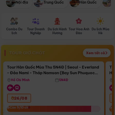
Nội địa
Trung Quốc
Hàn Quốc
N
Combo Du
Tour Doanh
Du lịch Hành
Tour Hoa Anh
Du lịch Mùa
D
lịch
Nghiệp
Hương
Đào
Hè
TOUR GIỜ CHÓT
Xem tất cả
Điểm nổi bật
Còn
15 ngày 20:15:09
Cò
Tour Hàn Quốc Mùa Thu 5N4Đ | Seoul - Everland
To
- Đảo Nami - Tháp Namsan (Bay Sun Phuquoc
Hò
Bay Sun Phuquoc Airways
Tặ
Airways)
Aq
Hồ Chí Minh
5N4Đ
26/08
‹
Còn 9/10 chỗ
Còn 9/10 chỗ
C
C