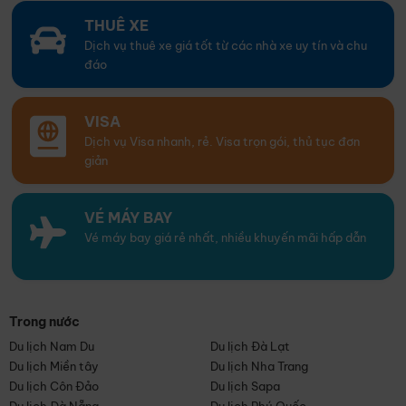
THUÊ XE
Dịch vụ thuê xe giá tốt từ các nhà xe uy tín và chu
đáo
VISA
Dịch vụ Visa nhanh, rẻ. Visa trọn gói, thủ tục đơn
giản
VÉ MÁY BAY
Vé máy bay giá rẻ nhất, nhiều khuyến mãi hấp dẫn
Trong nước
Du lịch Nam Du
Du lịch Đà Lạt
Du lịch Miền tây
Du lịch Nha Trang
Du lịch Côn Đảo
Du lịch Sapa