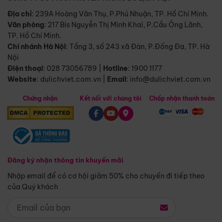
Địa chỉ
: 239A Hoàng Văn Thụ, P.Phú Nhuận, TP. Hồ Chí Minh.
Văn phòng
:
217 Bis Nguyễn Thị Minh Khai, P.Cầu Ông Lãnh,
TP. Hồ Chí Minh.
Chi nhánh Hà Nội
:
Tầng 3, số 243 xã Đàn, P.Đống Đa, TP. Hà
Nội
Điện thoại
:
028 73056789
|
Hotline
:
1900 1177
Website
:
dulichviet.com.vn
|
Email
:
info@dulichviet.com.vn
Chứng nhận
Kết nối với chúng tôi
Chấp nhận thanh toán
Đăng ký nhận thông tin khuyến mãi
Nhập email để có cơ hội giảm 50% cho chuyến đi tiếp theo
của Quý khách