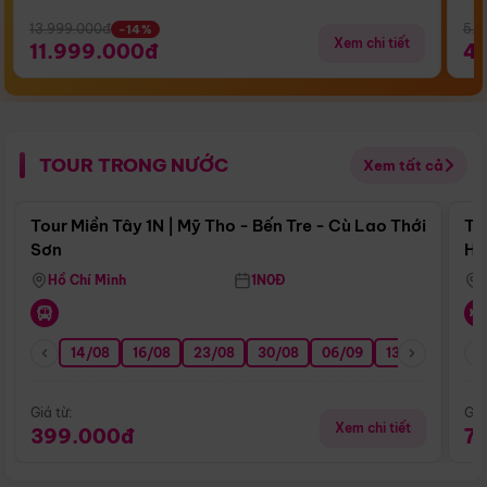
13.999.000đ
5.5
-14%
Xem chi tiết
11.999.000đ
4
TOUR TRONG NƯỚC
Xem tất cả
Điểm nổi bật
Tour Miền Tây 1N | Mỹ Tho - Bến Tre - Cù Lao Thới
To
Sơn
Hu
Hồ Chí Minh
1N0Đ
14/08
16/08
23/08
30/08
06/09
13/09
20/0
Giá từ:
Giá
Xem chi tiết
399.000đ
7