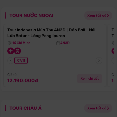
TOUR NƯỚC NGOÀI
Xem tất cả
Điểm nổi bật
Tour Indonesia Mùa Thu 4N3Đ | Đảo Bali - Núi
To
Lửa Batur - Làng Penglipuran
Tr
Hồ Chí Minh
4N3Đ
07/11
Giá từ:
Giá
Xem chi tiết
12.190.000đ
1
TOUR CHÂU Á
Xem tất cả
Điểm nổi bật