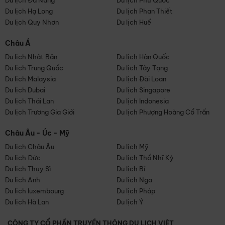
Du lịch Đà Nẵng
Du lịch Phú Quốc
Du lịch Hạ Long
Du lịch Phan Thiết
Du lịch Quy Nhơn
Du lịch Huế
Châu Á
Du lịch Nhật Bản
Du lịch Hàn Quốc
Du lịch Trung Quốc
Du lịch Tây Tạng
Du lịch Malaysia
Du lịch Đài Loan
Du lịch Dubai
Du lịch Singapore
Du lịch Thái Lan
Du lịch Indonesia
Du lịch Trương Gia Giới
Du lịch Phượng Hoàng Cổ Trấn
Châu Âu - Úc - Mỹ
Du lịch Châu Âu
Du lịch Mỹ
Du lịch Đức
Du lịch Thổ Nhĩ Kỳ
Du lịch Thụy Sĩ
Du lịch Bỉ
Du lịch Anh
Du lịch Nga
Du lịch luxembourg
Du lịch Pháp
Du lịch Hà Lan
Du lịch Ý
CÔNG TY CỔ PHẦN TRUYỀN THÔNG DU LỊCH VIỆT