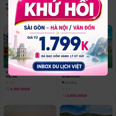
Quoc
Vinpearl Resort & Spa Phu
Phú Quốc
Quoc
★ 5.0
★ 5.0
Vinpearl Resort & Golf Nam
Melia Vinpearl Danang
Hội An
Riverfront
★ 5.0
Đà Nẵng
Từ
4,150,000đ
★ 5.0
Từ
2,400,000đ