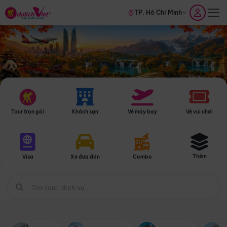
TP. Hồ Chí Minh
Tour trọn gói
Khách sạn
Vé máy bay
Vé vui chơi
Thêm
Visa
Xe đưa đón
Combo