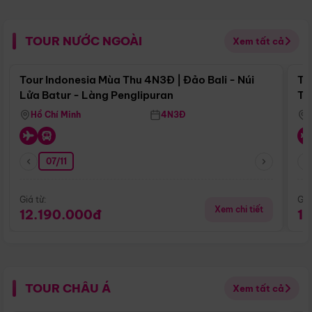
TOUR NƯỚC NGOÀI
Xem tất cả
Điểm nổi bật
Tour Indonesia Mùa Thu 4N3Đ | Đảo Bali - Núi
To
Lửa Batur - Làng Penglipuran
Tr
Hồ Chí Minh
4N3Đ
07/11
Giá từ:
Giá
Xem chi tiết
12.190.000đ
1
TOUR CHÂU Á
Xem tất cả
Điểm nổi bật