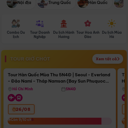
Nội địa
Trung Quốc
Hàn Quốc
N
Combo Du
Tour Doanh
Du lịch Hành
Tour Hoa Anh
Du lịch Mùa
D
lịch
Nghiệp
Hương
Đào
Hè
TOUR GIỜ CHÓT
Xem tất cả
Điểm nổi bật
Còn
15 ngày 20:12:00
Cò
Tour Hàn Quốc Mùa Thu 5N4Đ | Seoul - Everland
To
- Đảo Nami - Tháp Namsan (Bay Sun Phuquoc
Hò
Bay Sun Phuquoc Airways
Tặ
Airways)
Aq
Hồ Chí Minh
5N4Đ
26/08
‹
Còn 9/10 chỗ
Còn 9/10 chỗ
C
C