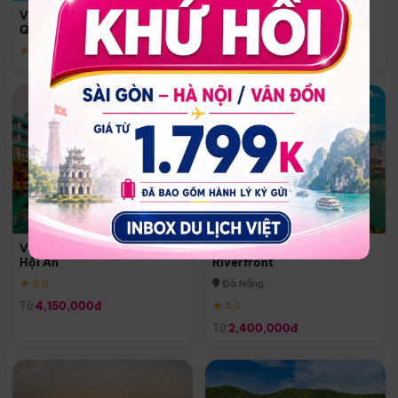
Quoc
Vinpearl Resort & Spa Phu
Phú Quốc
Quoc
★ 5.0
★ 5.0
Vinpearl Resort & Golf Nam
Melia Vinpearl Danang
Hội An
Riverfront
★ 5.0
Đà Nẵng
Từ
4,150,000đ
★ 5.0
Từ
2,400,000đ