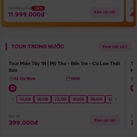
13.999.000đ
5.5
-14%
Xem chi tiết
11.999.000đ
4
TOUR TRONG NƯỚC
Xem tất cả
Điểm nổi bật
Tour Miền Tây 1N | Mỹ Tho - Bến Tre - Cù Lao Thới
To
Sơn
Hu
Hồ Chí Minh
1N0Đ
14/08
16/08
23/08
30/08
06/09
13/09
20/0
Giá từ:
Giá
Xem chi tiết
399.000đ
7