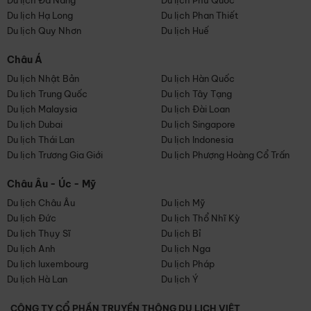
Du lịch Đà Nẵng
Du lịch Phú Quốc
Du lịch Hạ Long
Du lịch Phan Thiết
Du lịch Quy Nhơn
Du lịch Huế
Châu Á
Du lịch Nhật Bản
Du lịch Hàn Quốc
Du lịch Trung Quốc
Du lịch Tây Tạng
Du lịch Malaysia
Du lịch Đài Loan
Du lịch Dubai
Du lịch Singapore
Du lịch Thái Lan
Du lịch Indonesia
Du lịch Trương Gia Giới
Du lịch Phượng Hoàng Cổ Trấn
Châu Âu - Úc - Mỹ
Du lịch Châu Âu
Du lịch Mỹ
Du lịch Đức
Du lịch Thổ Nhĩ Kỳ
Du lịch Thụy Sĩ
Du lịch Bỉ
Du lịch Anh
Du lịch Nga
Du lịch luxembourg
Du lịch Pháp
Du lịch Hà Lan
Du lịch Ý
CÔNG TY CỔ PHẦN TRUYỀN THÔNG DU LỊCH VIỆT