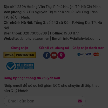
Địa chỉ
: 239A Hoàng Văn Thụ, P.Phú Nhuận, TP. Hồ Chí Minh.
Văn phòng
:
217 Bis Nguyễn Thị Minh Khai, P.Cầu Ông Lãnh,
TP. Hồ Chí Minh.
Chi nhánh Hà Nội
:
Tầng 3, số 243 xã Đàn, P.Đống Đa, TP. Hà
Nội
Điện thoại
:
028 73056789
|
Hotline
:
1900 1177
Website
:
dulichviet.com.vn
|
Email
:
info@dulichviet.com.vn
Chứng nhận
Kết nối với chúng tôi
Chấp nhận thanh toán
Đăng ký nhận thông tin khuyến mãi
Nhập email để có cơ hội giảm 50% cho chuyến đi tiếp theo
của Quý khách