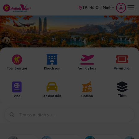
TP. Hồ Chí Minh
Tour trọn gói
Khách sạn
Vé máy bay
Vé vui chơi
Thêm
Visa
Xe đưa đón
Combo