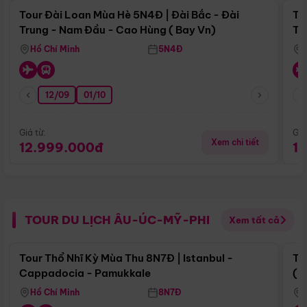
Tour Đài Loan Mùa Hè 5N4Đ | Đài Bắc - Đài
To
Trung - Nam Đầu - Cao Hùng ( Bay Vn)
Tr
Hồ Chí Minh
5N4Đ
12/09
01/10
Giá từ:
Giá
Xem chi tiết
12.999.000đ
1
TOUR DU LỊCH ÂU-ÚC-MỸ-PHI
Xem tất cả
Điểm nổi bật
Tour Thổ Nhĩ Kỳ Mùa Thu 8N7Đ | Istanbul -
To
Cappadocia - Pamukkale
(B
Hồ Chí Minh
8N7Đ