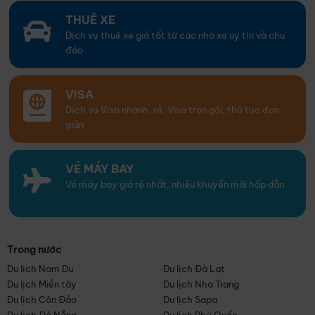
THUÊ XE
Dịch vụ thuê xe giá tốt từ các nhà xe uy tín và chu
đáo
VISA
Dịch vụ Visa nhanh, rẻ. Visa trọn gói, thủ tục đơn
giản
VÉ MÁY BAY
Vé máy bay giá rẻ nhất, nhiều khuyến mãi hấp dẫn
Trong nước
Du lịch Nam Du
Du lịch Đà Lạt
Du lịch Miền tây
Du lịch Nha Trang
Du lịch Côn Đảo
Du lịch Sapa