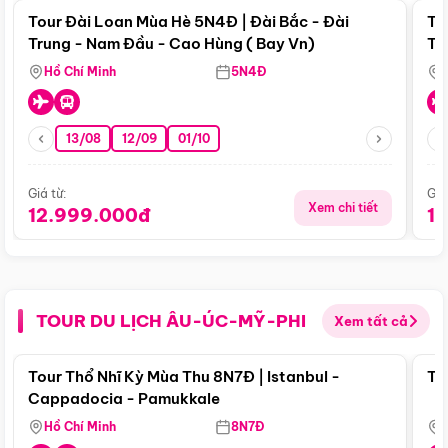
Tour Đài Loan Mùa Hè 5N4Đ | Đài Bắc - Đài
To
Trung - Nam Đầu - Cao Hùng ( Bay Vn)
Tr
Hồ Chí Minh
5N4Đ
13/08
12/09
01/10
Giá từ:
Giá
Xem chi tiết
12.999.000đ
1
TOUR DU LỊCH ÂU-ÚC-MỸ-PHI
Xem tất cả
Điểm nổi bật
Tour Thổ Nhĩ Kỳ Mùa Thu 8N7Đ | Istanbul -
To
Cappadocia - Pamukkale
Hồ Chí Minh
8N7Đ