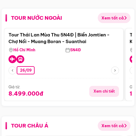
TOUR NƯỚC NGOÀI
Xem tất cả
Điểm nổi bật
Tour Thái Lan Mùa Thu 5N4Đ | Biển Jomtien -
To
Chợ Nổi - Muang Boran - Suanthai
Ku
Si
Hồ Chí Minh
5N4Đ
26/09
Giá từ:
Giá
Xem chi tiết
8.499.000đ
1
TOUR CHÂU Á
Xem tất cả
Điểm nổi bật