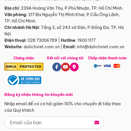
Địa chỉ
: 239A Hoàng Văn Thụ, P.Phú Nhuận, TP. Hồ Chí Minh.
Văn phòng
:
217 Bis Nguyễn Thị Minh Khai, P.Cầu Ông Lãnh,
TP. Hồ Chí Minh.
Chi nhánh Hà Nội
:
Tầng 3, số 243 xã Đàn, P.Đống Đa, TP. Hà
Nội
Điện thoại
:
028 73056789
|
Hotline
:
1900 1177
Website
:
dulichviet.com.vn
|
Email
:
info@dulichviet.com.vn
Chứng nhận
Kết nối với chúng tôi
Chấp nhận thanh toán
Đăng ký nhận thông tin khuyến mãi
Nhập email để có cơ hội giảm 50% cho chuyến đi tiếp theo
của Quý khách