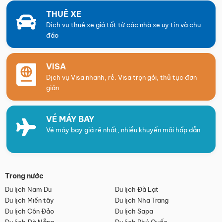
THUÊ XE
Dịch vụ thuê xe giá tốt từ các nhà xe uy tín và chu
đáo
VISA
Dịch vụ Visa nhanh, rẻ. Visa trọn gói, thủ tục đơn
giản
VÉ MÁY BAY
Vé máy bay giá rẻ nhất, nhiều khuyến mãi hấp dẫn
Trong nước
Du lịch Nam Du
Du lịch Đà Lạt
Du lịch Miền tây
Du lịch Nha Trang
Du lịch Côn Đảo
Du lịch Sapa