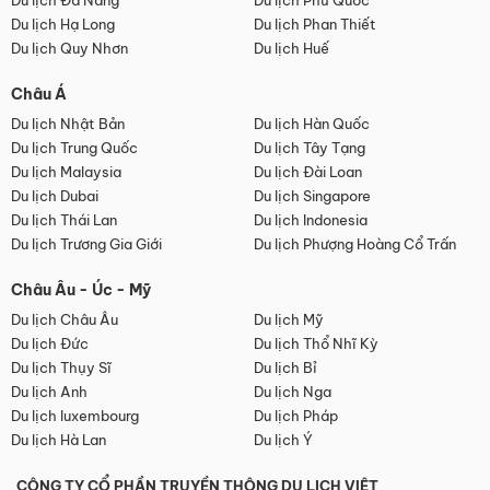
Du lịch Đà Nẵng
Du lịch Phú Quốc
Du lịch Hạ Long
Du lịch Phan Thiết
Du lịch Quy Nhơn
Du lịch Huế
Châu Á
Du lịch Nhật Bản
Du lịch Hàn Quốc
Du lịch Trung Quốc
Du lịch Tây Tạng
Du lịch Malaysia
Du lịch Đài Loan
Du lịch Dubai
Du lịch Singapore
Du lịch Thái Lan
Du lịch Indonesia
Du lịch Trương Gia Giới
Du lịch Phượng Hoàng Cổ Trấn
Châu Âu - Úc - Mỹ
Du lịch Châu Âu
Du lịch Mỹ
Du lịch Đức
Du lịch Thổ Nhĩ Kỳ
Du lịch Thụy Sĩ
Du lịch Bỉ
Du lịch Anh
Du lịch Nga
Du lịch luxembourg
Du lịch Pháp
Du lịch Hà Lan
Du lịch Ý
CÔNG TY CỔ PHẦN TRUYỀN THÔNG DU LỊCH VIỆT