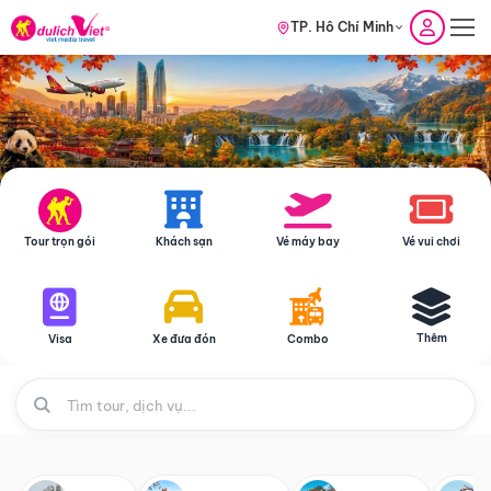
TP. Hồ Chí Minh
Tour trọn gói
Khách sạn
Vé máy bay
Vé vui chơi
Thêm
Visa
Xe đưa đón
Combo