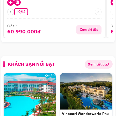
10/12
Giá từ:
Giá
Xem chi tiết
60.990.000đ
6
KHÁCH SẠN NỔI BẬT
Xem tất cả
Vinpearl Wonderworld Phu