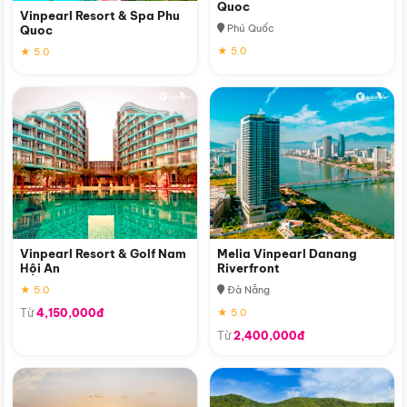
Quoc
Vinpearl Resort & Spa Phu
Phú Quốc
Quoc
★ 5.0
★ 5.0
Vinpearl Resort & Golf Nam
Melia Vinpearl Danang
Hội An
Riverfront
★ 5.0
Đà Nẵng
Từ
4,150,000đ
★ 5.0
Từ
2,400,000đ