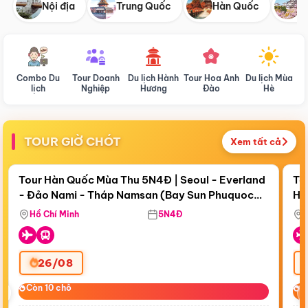
Nội địa
Trung Quốc
Hàn Quốc
N
Combo Du
Tour Doanh
Du lịch Hành
Tour Hoa Anh
Du lịch Mùa
D
lịch
Nghiệp
Hương
Đào
Hè
TOUR GIỜ CHÓT
Xem tất cả
Điểm nổi bật
Còn
19 ngày 09:45:27
Cò
Tour Hàn Quốc Mùa Thu 5N4Đ | Seoul - Everland
To
- Đảo Nami - Tháp Namsan (Bay Sun Phuquoc
Hò
Tặ
Airways)
Aq
Hồ Chí Minh
5N4Đ
26/08
‹
Còn 10 chỗ
Còn 10 chỗ
C
C