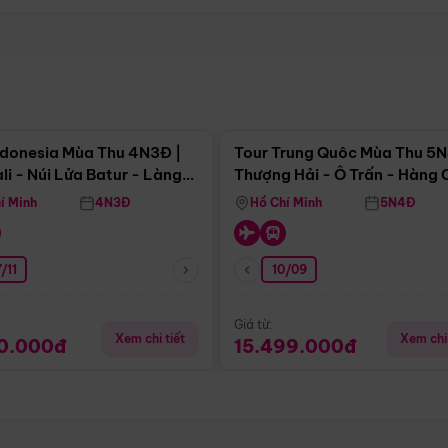
Điểm nổi bật
Điểm nổi
ndonesia Mùa Thu 4N3Đ |
Tour Trung Quôc Mùa Thu 5N
li - Núi Lửa Batur - Làng
Thượng Hải - Ô Trấn - Hàng
puran
(Tour Không Shopping)
í Minh
4N3Đ
Hồ Chí Minh
5N4Đ
/11
10/09
Giá từ:
Xem chi tiết
Xem chi 
90.000đ
15.499.000đ