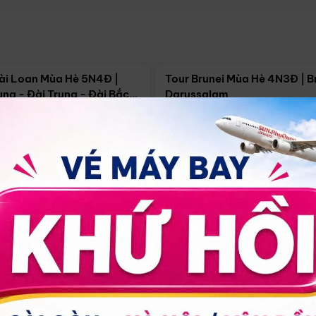
Điểm nổi bật
Điểm nổi
ài Loan Mùa Hè 5N4Đ |
Tour Brunei Mùa Hè 4N3Đ | B
ng - Đài Trung - Đài Bắc
Darussalam
j)
í Minh
5N4Đ
Hồ Chí Minh
4N3Đ
4/09
18/09
30/08
17/09
24/09
Giá từ:
Xem chi tiết
Xem chi 
90.000đ
14.499.000đ