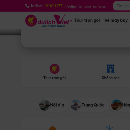
Bạn muốn đi đâu?
*
Hotline:
1900 1177
info@dulichviet.com.vn
Tour trọn gói
Vé máy bay
Tour trọn gói
Khách sạn
Nội địa
Trung Quốc
Hàn