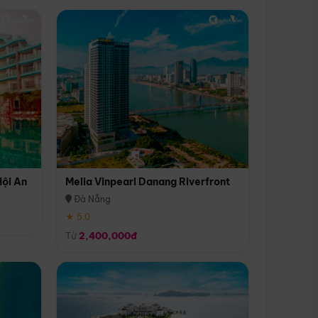
Hội An
Melia Vinpearl Danang Riverfront
Đà Nẵng
★ 5.0
Từ
2,400,000đ