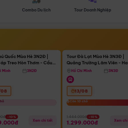
Tour Doanh Nghiệp
Du lịch Hành Hương
Điểm nổi bật
Điểm nổi
ngày 08:12:43
Còn
04 ngày 08:12:43
hú Quốc Mùa Hè 3N2Đ |
Tour Đà Lạt Mùa Hè 3N3Đ |
áp Treo Hòn Thơm - Cầu
Quảng Trường Lâm Viên - H
áp Treo Hòn Thơm
Công Viên Nước Aquatopia
Hill - Puppy Farm
í Minh
3N2Đ
Hồ Chí Minh
3N3Đ
/08
13/08
chỗ
chỗ
Còn 10 chỗ
Còn 10 chỗ
00đ
1.444.000đ
-10%
-10%
Xem chi tiết
Xem chi 
9.000đ
1.299.000đ