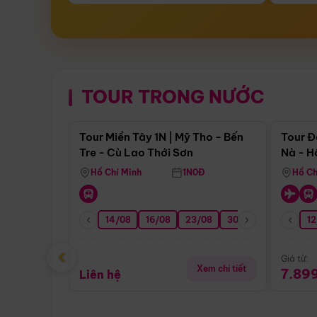
TOUR TRONG NƯỚC
Điểm nổi bật
Tour Miền Tây 1N | Mỹ Tho - Bến
Tour Đ
Tre - Cù Lao Thới Sơn
Nà - H
Nha
Hồ Chí Minh
1N0Đ
Hồ Ch
14/08
16/08
23/08
30/08
06/09
12
1
‹
Giá từ:
Xem chi tiết
7.89
Liên hệ