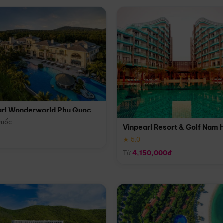
arl Wonderworld Phu Quoc
Quốc
Vinpearl Resort & Golf Nam 
★ 5.0
Từ
4,150,000đ