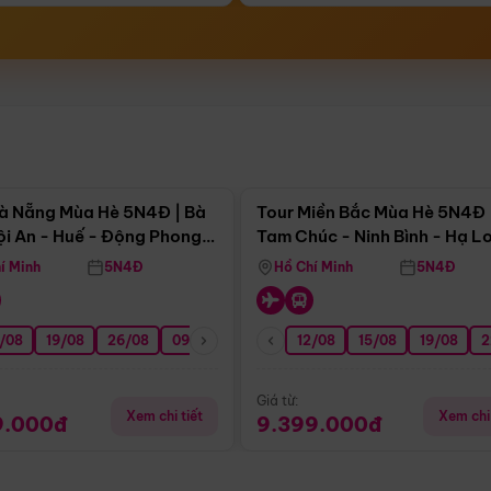
Điểm nổi bật
Điểm nổi
à Nẵng Mùa Hè 5N4Đ | Bà
Tour Miền Bắc Mùa Hè 5N4Đ 
ội An - Huế - Động Phong
Tam Chúc - Ninh Bình - Hạ L
í Minh
5N4Đ
Hồ Chí Minh
5N4Đ
/08
3/09
19/08
20/09
26/08
27/09
09/09
16/09
12/08
23/09
15/08
30/09
19/08
07/10
2
Giá từ:
Xem chi tiết
Xem chi 
9.000đ
9.399.000đ