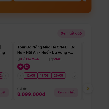
Xem tất cả
 bật
Điểm nổi bật
|
Tour Đà Nẵng Mùa Hè 5N4Đ | Bà
Tour Đà Nẵn
ong
Nà - Hội An - Huế - La Vang -
Nà - Hội An
Động Thiên Đường
Nha
Hồ Chí Minh
5N4Đ
Hồ Chí Minh
2/08
26/08
05/09
12/08
19/08
09/09
26/08
12/09
13/08
›
Giá từ:
Giá từ:
tiết
Xem chi tiết
8.099.000đ
6.899.00