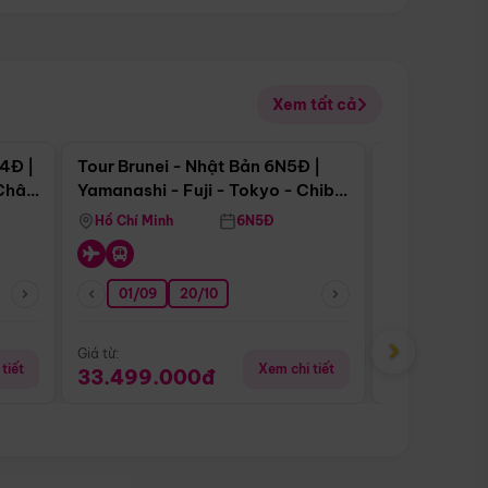
Xem tất cả
 bật
Điểm nổi bật
4Đ |
Tour Brunei - Nhật Bản 6N5Đ |
Tour Campu
 Châu
Yamanashi - Fuji - Tokyo - Chiba
Siem Reap -
- Freeday
Hồ Chí Minh
6N5Đ
Hồ Chí Minh
01/09
20/10
13/08
›
Giá từ:
Giá từ:
tiết
Xem chi tiết
33.499.000đ
5.650.00