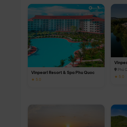
Vinpe
Phú 
Vinpearl Resort & Spa Phu Quoc
★ 5.0
★ 5.0