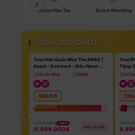
ùa Thu
Du lịch Mùa Đông
Combo Du lịch
TOUR GIỜ CHÓT
Điểm nổi bật
Còn
17 ngày 08:12:43
Còn
05 
Tour Hàn Quốc Mùa Thu 5N4Đ |
Tour P
Seoul - Everland - Đảo Nami -
Tặng C
Bay Sun Phuquoc Airways
Tặng C
Tháp Namsan (Bay Sun Phuquoc
Hôn - 
Hồ Chí Minh
5N4Đ
Hồ Ch
Airways)
26/08
14
Còn 9/10 chỗ
Còn 9/10 chỗ
Còn 1 
Còn 1 
‹
13.999.000đ
5.555.0
-14%
Xem chi tiết
11.999.000đ
4.99