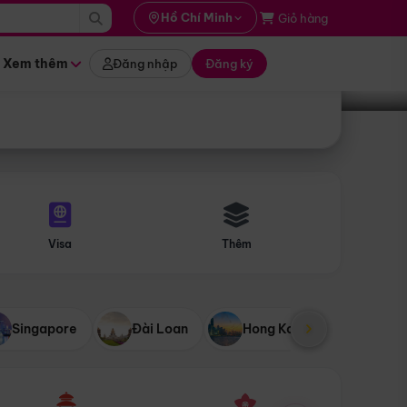
i hành
Hồ Chí Minh
Giỏ hàng
Tìm tour
tháng nào
Xem thêm
Đăng nhập
Đăng ký
Visa
Thêm
Singapore
Đài Loan
Hong Kong
Mỹ