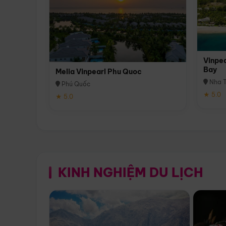
Vinpea
Bay
Melia Vinpearl Phu Quoc
Nha T
Phú Quốc
★ 5.0
★ 5.0
KINH NGHIỆM DU LỊCH