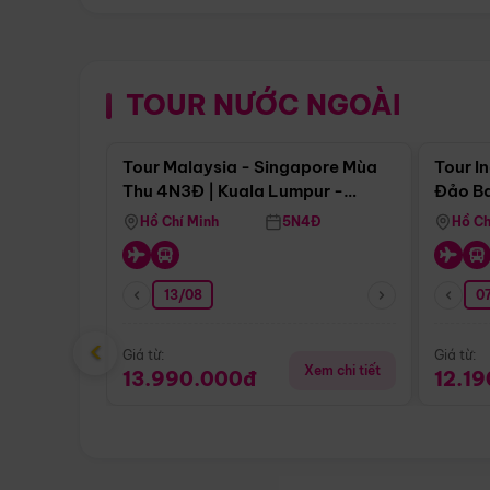
TOUR NƯỚC NGOÀI
Điểm nổi bật
Tour Malaysia - Singapore Mùa
Tour I
Thu 4N3Đ | Kuala Lumpur -
Đảo Ba
Malacca - Johor Baru -
Pengli
Hồ Chí Minh
5N4Đ
Hồ Ch
Singapore
13/08
07
‹
Giá từ:
Giá từ:
Xem chi tiết
13.990.000đ
12.1