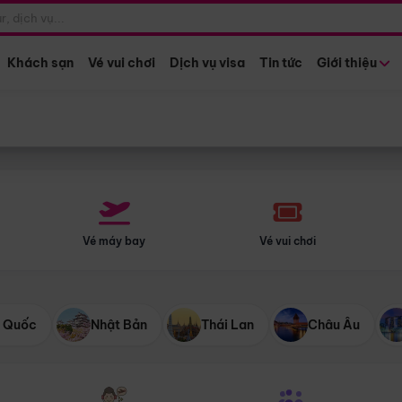
Điểm khởi hành
Tháng khở
Hồ Chí Minh
Bất kỳ 
Khách sạn
Vé vui chơi
Dịch vụ visa
Tin tức
Giới thiệu
Vé máy bay
Vé vui chơi
 Quốc
Nhật Bản
Thái Lan
Châu Âu