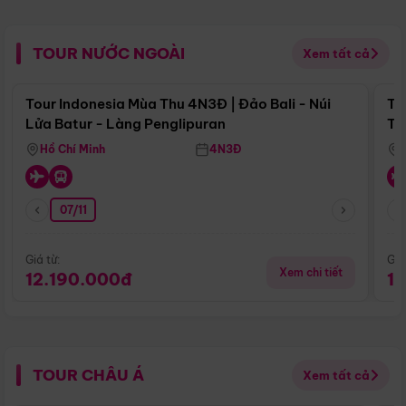
TOUR NƯỚC NGOÀI
Xem tất cả
Điểm nổi bật
Tour Indonesia Mùa Thu 4N3Đ | Đảo Bali - Núi
To
Lửa Batur - Làng Penglipuran
Tr
Hồ Chí Minh
4N3Đ
07/11
Giá từ:
Giá
Xem chi tiết
12.190.000đ
1
TOUR CHÂU Á
Xem tất cả
Điểm nổi bật