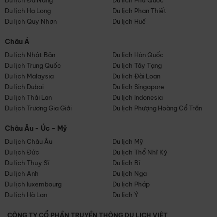
Du lịch Đà Nẵng
Du lịch Phú Quốc
Du lịch Hạ Long
Du lịch Phan Thiết
Du lịch Quy Nhơn
Du lịch Huế
Châu Á
Du lịch Nhật Bản
Du lịch Hàn Quốc
Du lịch Trung Quốc
Du lịch Tây Tạng
Du lịch Malaysia
Du lịch Đài Loan
Du lịch Dubai
Du lịch Singapore
Du lịch Thái Lan
Du lịch Indonesia
Du lịch Trương Gia Giới
Du lịch Phượng Hoàng Cổ Trấn
Châu Âu - Úc - Mỹ
Du lịch Châu Âu
Du lịch Mỹ
Du lịch Đức
Du lịch Thổ Nhĩ Kỳ
Du lịch Thụy Sĩ
Du lịch Bỉ
Du lịch Anh
Du lịch Nga
Du lịch luxembourg
Du lịch Pháp
Du lịch Hà Lan
Du lịch Ý
CÔNG TY CỔ PHẦN TRUYỀN THÔNG DU LỊCH VIỆT