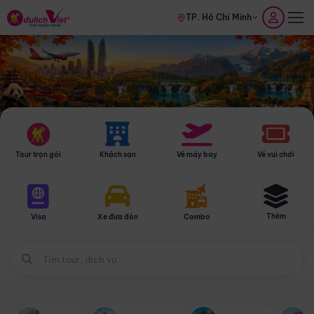
TP. Hồ Chí Minh
Tour trọn gói
Khách sạn
Vé máy bay
Vé vui chơi
Thêm
Visa
Xe đưa đón
Combo