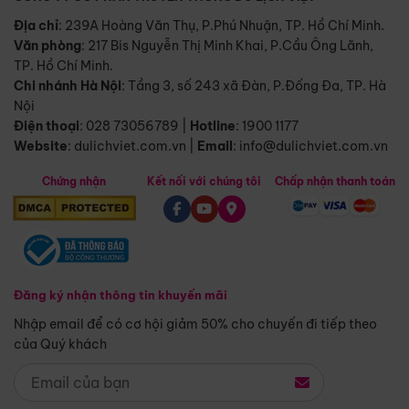
Địa chỉ
: 239A Hoàng Văn Thụ, P.Phú Nhuận, TP. Hồ Chí Minh.
Văn phòng
:
217 Bis Nguyễn Thị Minh Khai, P.Cầu Ông Lãnh,
TP. Hồ Chí Minh.
Chi nhánh Hà Nội
:
Tầng 3, số 243 xã Đàn, P.Đống Đa, TP. Hà
Nội
Điện thoại
:
028 73056789
|
Hotline
:
1900 1177
Website
:
dulichviet.com.vn
|
Email
:
info@dulichviet.com.vn
Chứng nhận
Kết nối với chúng tôi
Chấp nhận thanh toán
Đăng ký nhận thông tin khuyến mãi
Nhập email để có cơ hội giảm 50% cho chuyến đi tiếp theo
của Quý khách