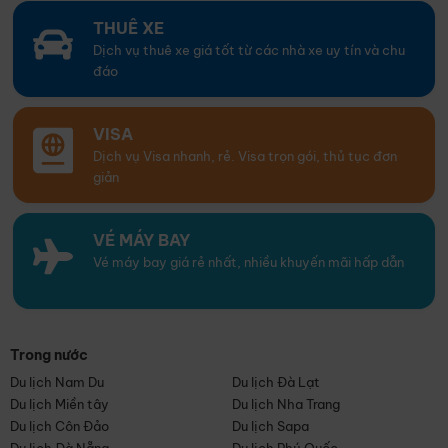
THUÊ XE
Dịch vụ thuê xe giá tốt từ các nhà xe uy tín và chu
đáo
VISA
Dịch vụ Visa nhanh, rẻ. Visa trọn gói, thủ tục đơn
giản
VÉ MÁY BAY
Vé máy bay giá rẻ nhất, nhiều khuyến mãi hấp dẫn
Trong nước
Du lịch Nam Du
Du lịch Đà Lạt
Du lịch Miền tây
Du lịch Nha Trang
Du lịch Côn Đảo
Du lịch Sapa