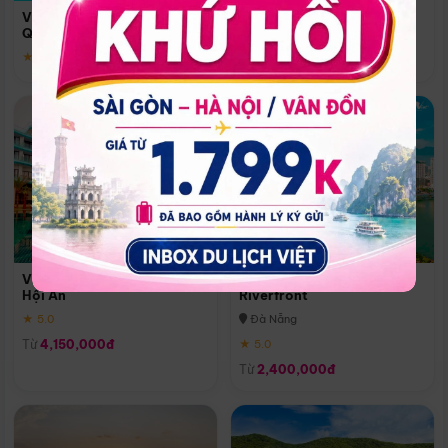
Quoc
Vinpearl Resort & Spa Phu
Phú Quốc
Quoc
★ 5.0
★ 5.0
Vinpearl Resort & Golf Nam
Melia Vinpearl Danang
Hội An
Riverfront
★ 5.0
Đà Nẵng
Từ
4,150,000đ
★ 5.0
Từ
2,400,000đ