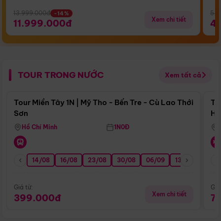
13.999.000đ
5.5
-14%
Xem chi tiết
11.999.000đ
4
TOUR TRONG NƯỚC
Xem tất cả
Điểm nổi bật
Tour Miền Tây 1N | Mỹ Tho - Bến Tre - Cù Lao Thới
To
Sơn
Hu
Hồ Chí Minh
1N0Đ
14/08
16/08
23/08
30/08
06/09
13/09
20/0
Giá từ:
Giá
Xem chi tiết
399.000đ
7