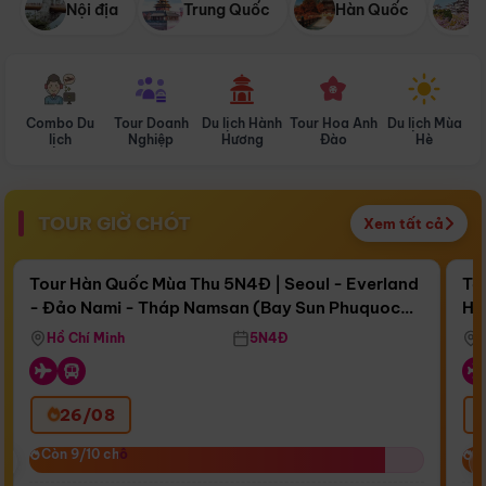
Nội địa
Trung Quốc
Hàn Quốc
N
Combo Du
Tour Doanh
Du lịch Hành
Tour Hoa Anh
Du lịch Mùa
D
lịch
Nghiệp
Hương
Đào
Hè
TOUR GIỜ CHÓT
Xem tất cả
Điểm nổi bật
Còn
15 ngày 16:35:41
Cò
Tour Hàn Quốc Mùa Thu 5N4Đ | Seoul - Everland
To
- Đảo Nami - Tháp Namsan (Bay Sun Phuquoc
Hò
Bay Sun Phuquoc Airways
Tặ
Airways)
Aq
Hồ Chí Minh
5N4Đ
26/08
‹
Còn 9/10 chỗ
Còn 9/10 chỗ
C
C