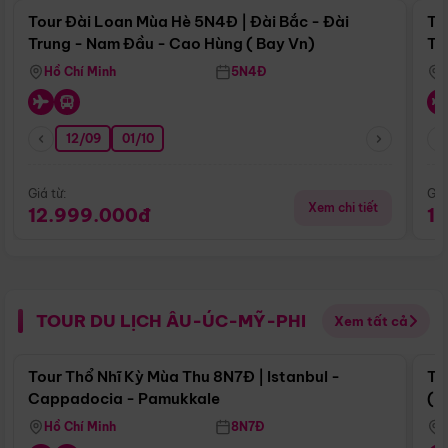
Tour Đài Loan Mùa Hè 5N4Đ | Đài Bắc - Đài
To
Trung - Nam Đầu - Cao Hùng ( Bay Vn)
Tr
Hồ Chí Minh
5N4Đ
12/09
01/10
Giá từ:
Giá
Xem chi tiết
12.999.000đ
1
TOUR DU LỊCH ÂU-ÚC-MỸ-PHI
Xem tất cả
Điểm nổi bật
Tour Thổ Nhĩ Kỳ Mùa Thu 8N7Đ | Istanbul -
To
Cappadocia - Pamukkale
(B
Hồ Chí Minh
8N7Đ