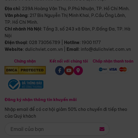
Địa chỉ
: 239A Hoàng Văn Thụ, P.Phú Nhuận, TP. Hồ Chí Minh.
Văn phòng
:
217 Bis Nguyễn Thị Minh Khai, P.Cầu Ông Lãnh,
TP. Hồ Chí Minh.
Chi nhánh Hà Nội
:
Tầng 3, số 243 xã Đàn, P.Đống Đa, TP. Hà
Nội
Điện thoại
:
028 73056789
|
Hotline
:
1900 1177
Website
:
dulichviet.com.vn
|
Email
:
info@dulichviet.com.vn
Chứng nhận
Kết nối với chúng tôi
Chấp nhận thanh toán
Đăng ký nhận thông tin khuyến mãi
Nhập email để có cơ hội giảm 50% cho chuyến đi tiếp theo
của Quý khách