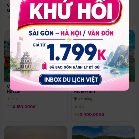
Quoc
Vinpearl Resort & Spa Phu
Phú Quốc
Quoc
★ 5.0
★ 5.0
Vinpearl Resort & Golf Nam
Melia Vinpearl Danang
Hội An
Riverfront
★ 5.0
Đà Nẵng
Từ
4,150,000đ
★ 5.0
Từ
2,400,000đ