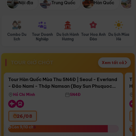
Nội địa
Trung Quốc
Hàn Quốc
N
Combo Du
Tour Doanh
Du lịch Hành
Tour Hoa Anh
Du lịch Mùa
D
lịch
Nghiệp
Hương
Đào
Hè
TOUR GIỜ CHÓT
Xem tất cả
Điểm nổi bật
Còn
16 ngày 15:54:52
Cò
Tour Hàn Quốc Mùa Thu 5N4Đ | Seoul - Everland
To
- Đảo Nami - Tháp Namsan (Bay Sun Phuquoc
Hò
Bay Sun Phuquoc Airways
Tặ
Airways)
Aq
Hồ Chí Minh
5N4Đ
26/08
‹
Còn 9/10 chỗ
Còn 9/10 chỗ
C
C