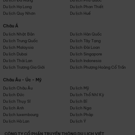
Du lịch Đà Nẵng
Du lịch Phú Quốc
Du lịch Hạ Long
Du lịch Phan Thiết
Du lịch Quy Nhơn
Du lịch Huế
Châu Á
Du lịch Nhật Bản
Du lịch Hàn Quốc
Du lịch Trung Quốc
Du lịch Tây Tạng
Du lịch Malaysia
Du lịch Đài Loan
Du lịch Dubai
Du lịch Singapore
Du lịch Thái Lan
Du lịch Indonesia
Du lịch Trương Gia Giới
Du lịch Phượng Hoàng Cổ Trấn
Châu Âu - Úc - Mỹ
Du lịch Châu Âu
Du lịch Mỹ
Du lịch Đức
Du lịch Thổ Nhĩ Kỳ
Du lịch Thụy Sĩ
Du lịch Bỉ
Du lịch Anh
Du lịch Nga
Du lịch luxembourg
Du lịch Pháp
Du lịch Hà Lan
Du lịch Ý
CÔNG TY CỔ PHẦN TRUYỀN THÔNG DU LỊCH VIỆT