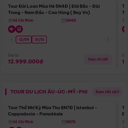
Tour Đài Loan Mùa Hè 5N4Đ | Đài Bắc - Đài
To
Trung - Nam Đầu - Cao Hùng ( Bay Vn)
Tr
Hồ Chí Minh
5N4Đ
12/09
01/10
Giá từ:
Giá
Xem chi tiết
12.999.000đ
1
TOUR DU LỊCH ÂU-ÚC-MỸ-PHI
Xem tất cả
Điểm nổi bật
Tour Thổ Nhĩ Kỳ Mùa Thu 8N7Đ | Istanbul -
To
Cappadocia - Pamukkale
Đế
Hồ Chí Minh
8N7Đ