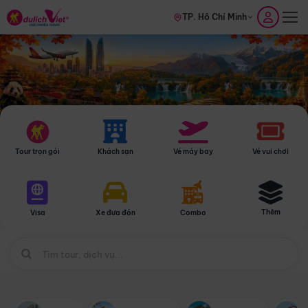
TP. Hồ Chí Minh
Tour trọn gói
Khách sạn
Vé máy bay
Vé vui chơi
Thêm
Visa
Xe đưa đón
Combo