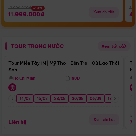
13.999.000đ
5.5
-14%
Xem chi tiết
11.999.000đ
4
TOUR TRONG NƯỚC
Xem tất cả
Điểm nổi bật
Tour Miền Tây 1N | Mỹ Tho - Bến Tre - Cù Lao Thới
To
Sơn
Hu
Hồ Chí Minh
1N0Đ
14/08
16/08
23/08
30/08
06/09
13/09
20/0
Giá
Xem chi tiết
7
Liên hệ