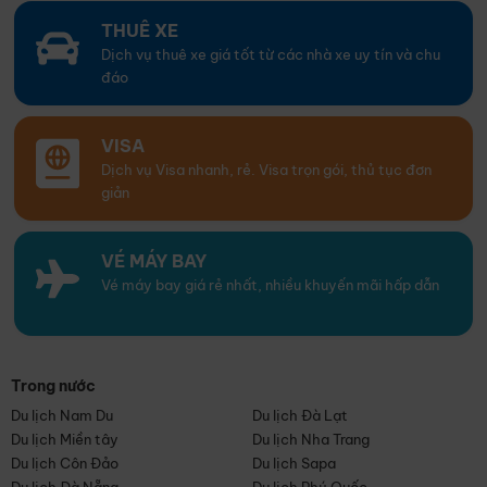
THUÊ XE
Dịch vụ thuê xe giá tốt từ các nhà xe uy tín và chu
đáo
VISA
Dịch vụ Visa nhanh, rẻ. Visa trọn gói, thủ tục đơn
giản
VÉ MÁY BAY
Vé máy bay giá rẻ nhất, nhiều khuyến mãi hấp dẫn
Trong nước
Du lịch Nam Du
Du lịch Đà Lạt
Du lịch Miền tây
Du lịch Nha Trang
Du lịch Côn Đảo
Du lịch Sapa