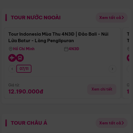
TOUR NƯỚC NGOÀI
Xem tất cả
Điểm nổi bật
Tour Indonesia Mùa Thu 4N3Đ | Đảo Bali - Núi
To
Lửa Batur - Làng Penglipuran
Tr
Hồ Chí Minh
4N3Đ
07/11
Giá từ:
Giá
Xem chi tiết
12.190.000đ
1
TOUR CHÂU Á
Xem tất cả
Điểm nổi bật