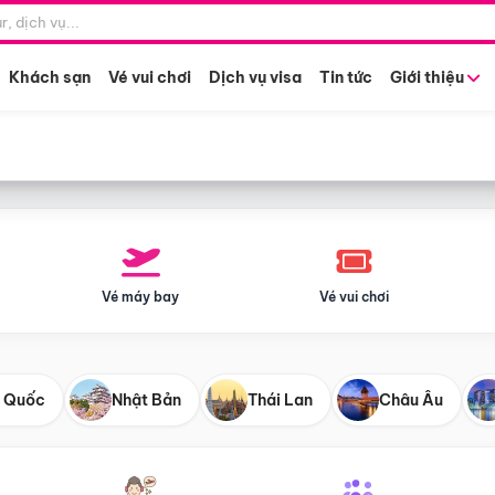
Điểm khởi hành
Tháng khở
Hồ Chí Minh
Bất kỳ 
Khách sạn
Vé vui chơi
Dịch vụ visa
Tin tức
Giới thiệu
Vé máy bay
Vé vui chơi
 Quốc
Nhật Bản
Thái Lan
Châu Âu