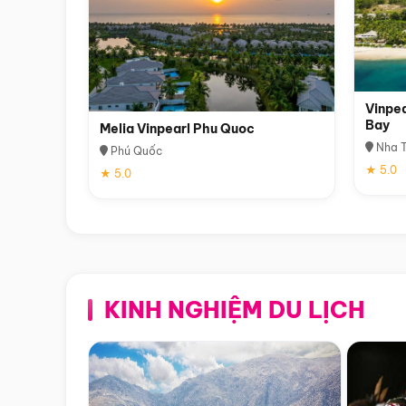
Vinpea
Bay
Melia Vinpearl Phu Quoc
Nha T
Phú Quốc
★ 5.0
★ 5.0
KINH NGHIỆM DU LỊCH