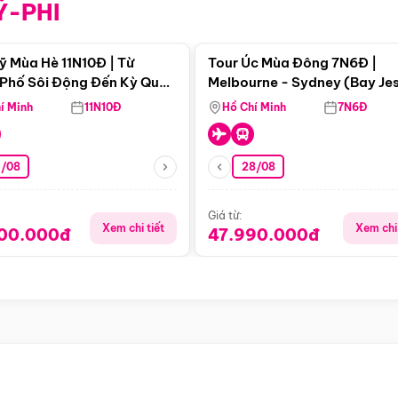
Ỹ-PHI
Điểm nổi bật
Điểm nổi
ỹ Mùa Hè 11N10Đ | Từ
Tour Úc Mùa Đông 7N6Đ |
Phố Sôi Động Đến Kỳ Quan
Melbourne - Sydney (Bay Je
Nhiên Mỹ
Airways)
í Minh
11N10Đ
Hồ Chí Minh
7N6Đ
4/08
28/08
Giá từ:
Xem chi tiết
Xem chi 
900.000đ
47.990.000đ