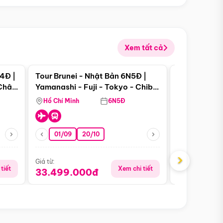
Xem tất cả
 bật
Điểm nổi bật
4Đ |
Tour Brunei - Nhật Bản 6N5Đ |
Tour Campu
 Châu
Yamanashi - Fuji - Tokyo - Chiba
Siem Reap -
- Freeday
Hồ Chí Minh
6N5Đ
Hồ Chí Minh
01/09
20/10
13/08
›
Giá từ:
Giá từ:
tiết
Xem chi tiết
33.499.000đ
5.650.00