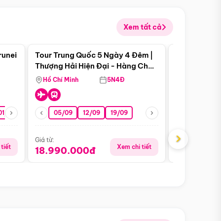
Xem tất cả
 bật
Điểm nổi bật
runei
Tour Trung Quốc 5 Ngày 4 Đêm |
Tour Trung 
Tour Hè
Thượng Hải Hiện Đại - Hàng Châu
Ân Thi - Trư
Nên Thơ - Ô Trấn Cổ Kính
Hồ Chí Minh
5N4Đ
Hồ Chí Minh
01/10
15/10
29/10
05/09
12/09
19/09
16/08
›
Giá từ:
Giá từ:
tiết
Xem chi tiết
18.990.000đ
16.990.0