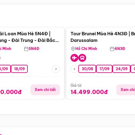
Điểm nổi bật
Điểm nổi
ài Loan Mùa Hè 5N4Đ |
Tour Brunei Mùa Hè 4N3Đ | B
ng - Đài Trung - Đài Bắc
Darussalam
j)
í Minh
5N4Đ
Hồ Chí Minh
4N3Đ
4/09
18/09
30/08
17/09
24/09
Giá từ:
Xem chi tiết
Xem chi 
90.000đ
14.499.000đ