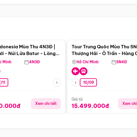
Điểm nổi bật
Điểm nổi
ndonesia Mùa Thu 4N3Đ |
Tour Trung Quôc Mùa Thu 5N
li - Núi Lửa Batur - Làng
Thượng Hải - Ô Trấn - Hàng
puran
(Tour Không Shopping)
í Minh
4N3Đ
Hồ Chí Minh
5N4Đ
/11
10/09
Giá từ:
Xem chi tiết
Xem chi 
90.000đ
15.499.000đ