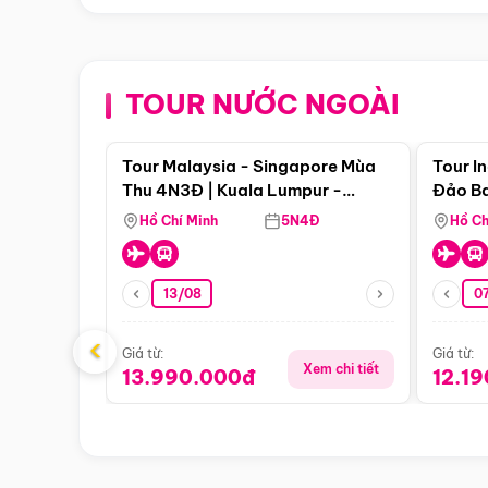
TOUR NƯỚC NGOÀI
Điểm nổi bật
Tour Malaysia - Singapore Mùa
Tour I
Thu 4N3Đ | Kuala Lumpur -
Đảo Ba
Malacca - Johor Baru -
Pengli
Hồ Chí Minh
5N4Đ
Hồ Ch
Singapore
13/08
07
‹
Giá từ:
Giá từ:
Xem chi tiết
13.990.000đ
12.1