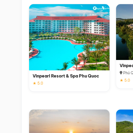
Vinpe
Phú 
Vinpearl Resort & Spa Phu Quoc
★ 5.0
★ 5.0