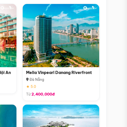
Hội An
Melia Vinpearl Danang Riverfront
Đà Nẵng
★ 5.0
Từ
2,400,000đ