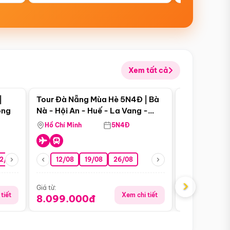
Xem tất cả
 bật
Điểm nổi bật
|
Tour Đà Nẵng Mùa Hè 5N4Đ | Bà
Tour Đà Nẵn
ong
Nà - Hội An - Huế - La Vang -
Nà - Hội An
Động Thiên Đường
Nha
Hồ Chí Minh
5N4Đ
Hồ Chí Minh
2/08
26/08
05/09
12/08
19/08
09/09
26/08
12/09
13/08
›
Giá từ:
Giá từ:
tiết
Xem chi tiết
8.099.000đ
6.899.00