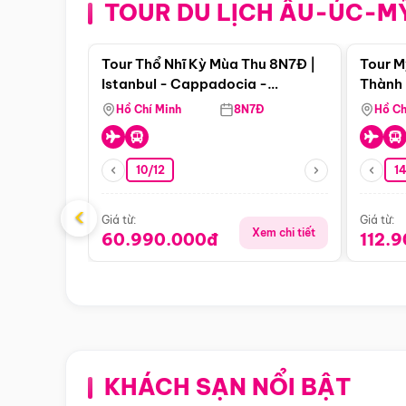
TOUR DU LỊCH ÂU-ÚC-M
Điểm nổi bật
Tour Thổ Nhĩ Kỳ Mùa Thu 8N7Đ |
Tour M
Istanbul - Cappadocia -
Thành 
Pamukkale
Thiên 
Hồ Chí Minh
8N7Đ
Hồ Ch
10/12
1
‹
Giá từ:
Giá từ:
Xem chi tiết
60.990.000đ
112.
KHÁCH SẠN NỔI BẬT