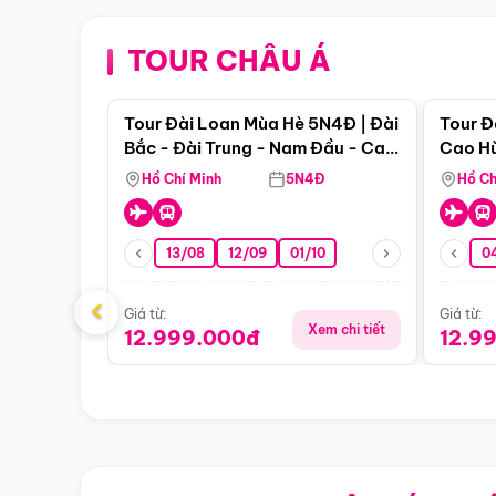
TOUR CHÂU Á
Điểm nổi bật
Tour Đài Loan Mùa Hè 5N4Đ | Đài
Tour Đ
Bắc - Đài Trung - Nam Đầu - Cao
Cao Hù
Hùng ( Bay Vn)
(Bay V
Hồ Chí Minh
5N4Đ
Hồ Ch
13/08
12/09
01/10
0
‹
Giá từ:
Giá từ:
Xem chi tiết
12.999.000đ
12.9