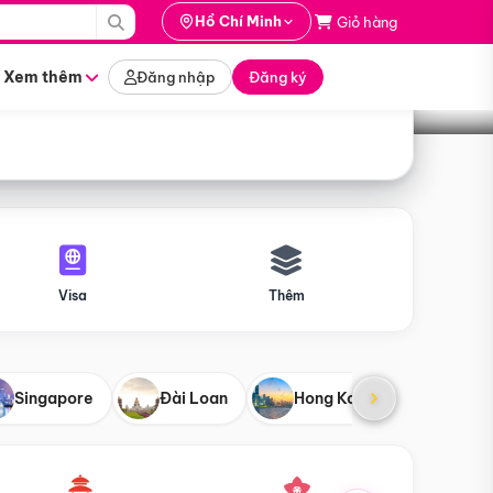
i hành
Hồ Chí Minh
Giỏ hàng
Tìm tour
tháng nào
Xem thêm
Đăng nhập
Đăng ký
Visa
Thêm
Singapore
Đài Loan
Hong Kong
Mỹ