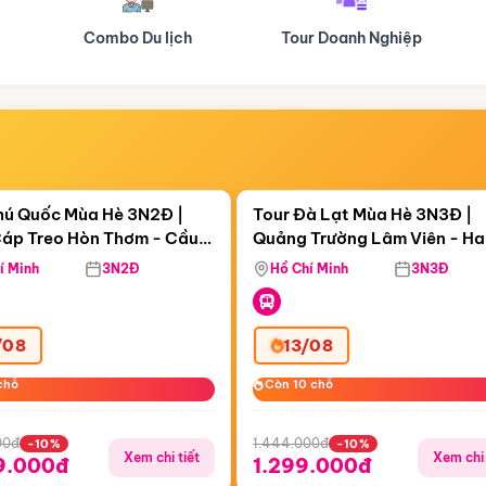
Tour Doanh Nghiệp
Du lịch Hành Hương
Điểm nổi bật
Điểm nổi
ngày 05:36:48
Còn
05 ngày 05:36:48
hú Quốc Mùa Hè 3N2Đ |
Tour Đà Lạt Mùa Hè 3N3Đ |
áp Treo Hòn Thơm - Cầu
Quảng Trường Lâm Viên - H
áp Treo Hòn Thơm
Công Viên Nước Aquatopia
Hill - Puppy Farm
í Minh
3N2Đ
Hồ Chí Minh
3N3Đ
/08
13/08
chỗ
chỗ
Còn 10 chỗ
Còn 10 chỗ
00đ
1.444.000đ
-10%
-10%
Xem chi tiết
Xem chi 
9.000đ
1.299.000đ