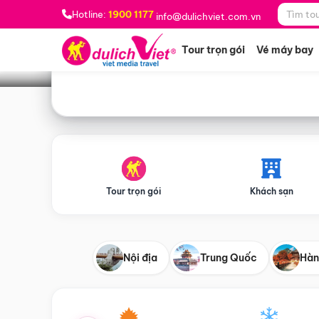
Bạn muốn đi đâu?
*
Hotline:
1900 1177
info@dulichviet.com.vn
Tour trọn gói
Vé máy bay
Tour trọn gói
Khách sạn
Nội địa
Trung Quốc
Hàn