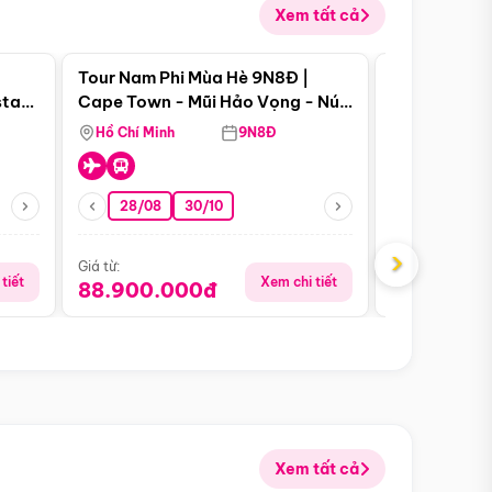
Xem tất cả
 bật
Điểm nổi bật
Tour Nam Phi Mùa Hè 9N8Đ |
Tour Mỹ Mùa
star
Cape Town - Mũi Hảo Vọng - Núi
Hoa Kỳ - Me
Bàn - Johannesburg - Pretoria -
Hồ Chí Minh
9N8Đ
Hồ Chí Minh
Safari - Lodge
28/08
30/10
29/08
›
Giá từ:
Giá từ:
tiết
Xem chi tiết
88.900.000đ
59.900.
Xem tất cả