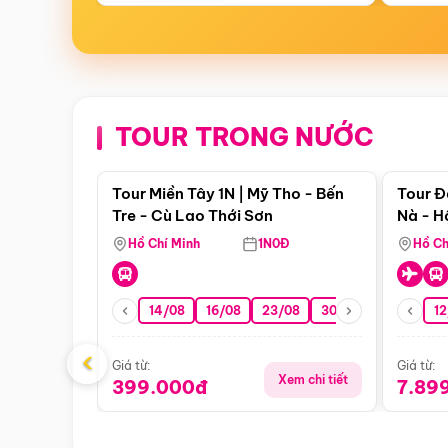
TOUR TRONG NƯỚC
Điểm nổi bật
Tour Miền Tây 1N | Mỹ Tho - Bến
Tour Đ
Tre - Cù Lao Thới Sơn
Nà - H
Nha
Hồ Chí Minh
1N0Đ
Hồ Ch
14/08
16/08
23/08
30/08
06/09
12
1
‹
Giá từ:
Giá từ:
Xem chi tiết
399.000đ
7.89