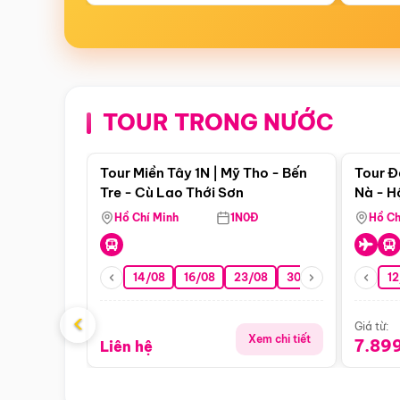
TOUR TRONG NƯỚC
Điểm nổi bật
Tour Miền Tây 1N | Mỹ Tho - Bến
Tour Đ
Tre - Cù Lao Thới Sơn
Nà - H
Nha
Hồ Chí Minh
1N0Đ
Hồ Ch
14/08
16/08
23/08
30/08
06/09
12
1
‹
Giá từ:
Xem chi tiết
7.89
Liên hệ