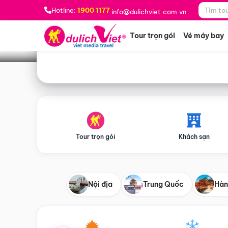
Bạn muốn đi đâu?
*
Hotline:
1900 1177
info@dulichviet.com.vn
Tour trọn gói
Vé máy bay
Tour trọn gói
Khách sạn
Nội địa
Trung Quốc
Hàn