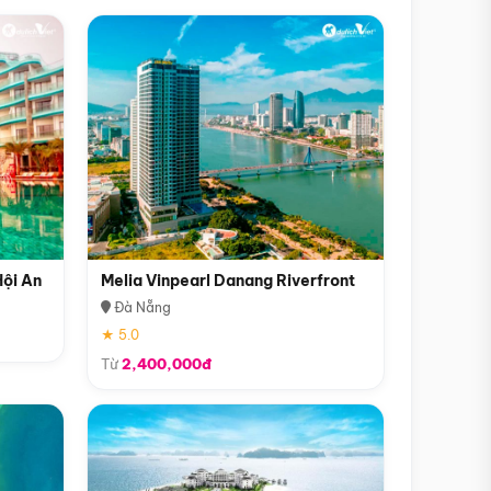
Hội An
Melia Vinpearl Danang Riverfront
Đà Nẵng
★ 5.0
Từ
2,400,000đ