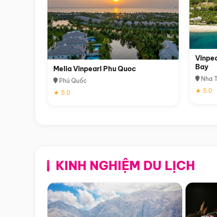
Vinpea
Bay
Melia Vinpearl Phu Quoc
Nha T
Phú Quốc
★ 5.0
★ 5.0
KINH NGHIỆM DU LỊCH