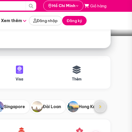
i hành
Hồ Chí Minh
Giỏ hàng
Tìm tour
tháng nào
Xem thêm
Đăng nhập
Đăng ký
Visa
Thêm
Singapore
Đài Loan
Hong Kong
Mỹ