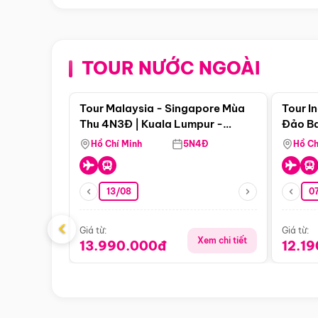
TOUR NƯỚC NGOÀI
Điểm nổi bật
Tour Malaysia - Singapore Mùa
Tour I
Thu 4N3Đ | Kuala Lumpur -
Đảo Ba
Malacca - Johor Baru -
Pengli
Hồ Chí Minh
5N4Đ
Hồ Ch
Singapore
13/08
07
‹
Giá từ:
Giá từ:
Xem chi tiết
13.990.000đ
12.1