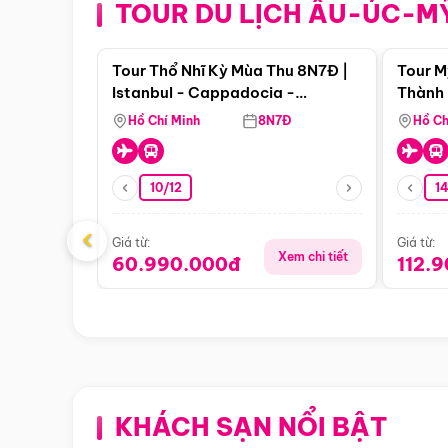
TOUR DU LỊCH ÂU-ÚC-M
Điểm nổi bật
Tour Thổ Nhĩ Kỳ Mùa Thu 8N7Đ |
Tour M
Istanbul - Cappadocia -
Thành 
Pamukkale
Thiên 
Hồ Chí Minh
8N7Đ
Hồ Ch
10/12
1
‹
Giá từ:
Giá từ:
Xem chi tiết
60.990.000đ
112.
KHÁCH SẠN NỔI BẬT