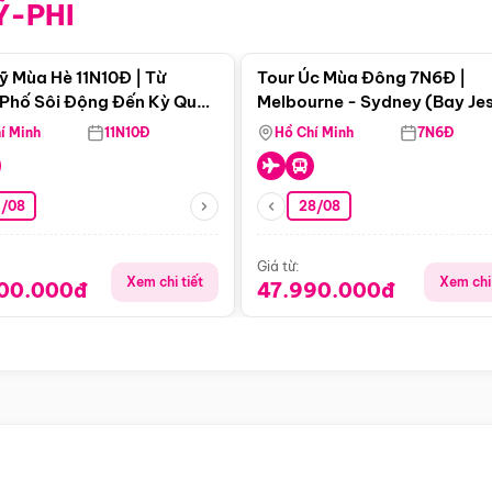
Ỹ-PHI
Điểm nổi bật
Điểm nổi
ỹ Mùa Hè 11N10Đ | Từ
Tour Úc Mùa Đông 7N6Đ |
Phố Sôi Động Đến Kỳ Quan
Melbourne - Sydney (Bay Je
Nhiên Mỹ
Airways)
í Minh
11N10Đ
Hồ Chí Minh
7N6Đ
4/08
28/08
Giá từ:
Xem chi tiết
Xem chi 
900.000đ
47.990.000đ