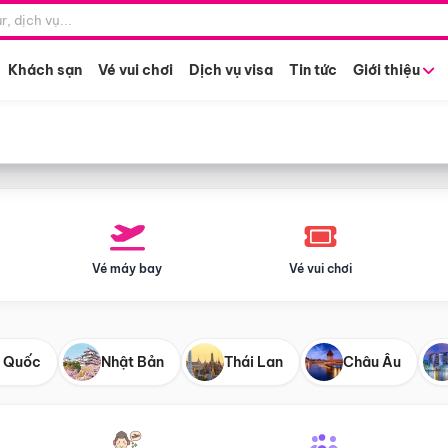
Điểm khởi hành
Tháng khở
Hồ Chí Minh
Bất kỳ 
Khách sạn
Vé vui chơi
Dịch vụ visa
Tin tức
Giới thiệu
Vé máy bay
Vé vui chơi
 Quốc
Nhật Bản
Thái Lan
Châu Âu