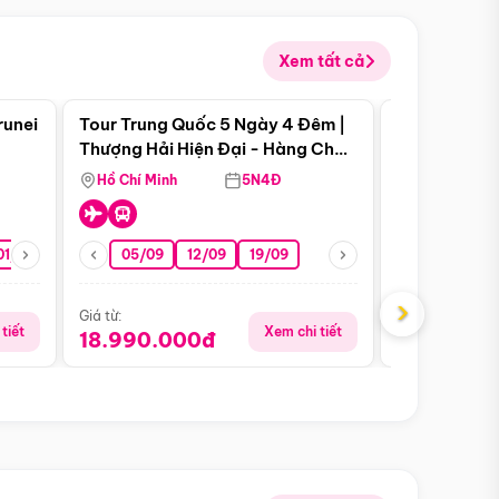
Xem tất cả
 bật
Điểm nổi bật
runei
Tour Trung Quốc 5 Ngày 4 Đêm |
Tour Trung 
Tour Hè
Thượng Hải Hiện Đại - Hàng Châu
Ân Thi - Trư
Nên Thơ - Ô Trấn Cổ Kính
Hồ Chí Minh
5N4Đ
Hồ Chí Minh
01/10
15/10
29/10
05/09
12/09
19/09
16/08
›
Giá từ:
Giá từ:
tiết
Xem chi tiết
18.990.000đ
16.990.0