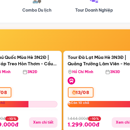
Tour Doanh Nghiệp
Du lịch Hành Hương
Điểm nổi bật
Điểm nổi
ngày 20:02:18
Còn
04 ngày 20:02:18
hú Quốc Mùa Hè 3N2Đ |
Tour Đà Lạt Mùa Hè 3N3Đ |
áp Treo Hòn Thơm - Cầu
Quảng Trường Lâm Viên - H
áp Treo Hòn Thơm
Công Viên Nước Aquatopia
Hill - Puppy Farm
í Minh
3N2Đ
Hồ Chí Minh
3N3Đ
/08
13/08
chỗ
chỗ
Còn 10 chỗ
Còn 10 chỗ
00đ
1.444.000đ
-10%
-10%
Xem chi tiết
Xem chi 
9.000đ
1.299.000đ