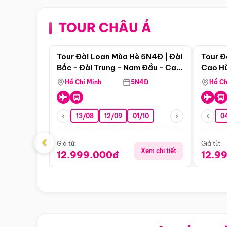
TOUR CHÂU Á
Điểm nổi bật
Tour Đài Loan Mùa Hè 5N4Đ | Đài
Tour Đ
Bắc - Đài Trung - Nam Đầu - Cao
Cao Hù
Hùng ( Bay Vn)
(Bay V
Hồ Chí Minh
5N4Đ
Hồ Ch
13/08
12/09
01/10
0
‹
Giá từ:
Giá từ:
Xem chi tiết
12.999.000đ
12.9