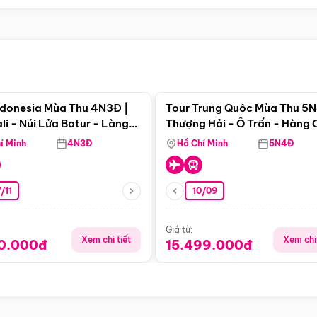
Điểm nổi bật
Điểm nổi
ndonesia Mùa Thu 4N3Đ |
Tour Trung Quôc Mùa Thu 5N
li - Núi Lửa Batur - Làng
Thượng Hải - Ô Trấn - Hàng
puran
(Tour Không Shopping)
í Minh
4N3Đ
Hồ Chí Minh
5N4Đ
/11
10/09
Giá từ:
Xem chi tiết
Xem chi 
90.000đ
15.499.000đ