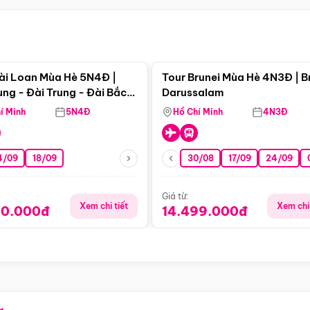
Điểm nổi bật
Điểm nổi
ài Loan Mùa Hè 5N4Đ |
Tour Brunei Mùa Hè 4N3Đ | B
ng - Đài Trung - Đài Bắc
Darussalam
j)
í Minh
5N4Đ
Hồ Chí Minh
4N3Đ
4/09
18/09
30/08
17/09
24/09
Giá từ:
Xem chi tiết
Xem chi 
90.000đ
14.499.000đ