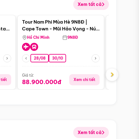
Xem tất cả
 bật
Điểm nổi bật
Tour Nam Phi Mùa Hè 9N8Đ |
Tour Mỹ Mùa
star
Cape Town - Mũi Hảo Vọng - Núi
Hoa Kỳ - Me
Bàn - Johannesburg - Pretoria -
Hồ Chí Minh
9N8Đ
Hồ Chí Minh
Safari - Lodge
28/08
30/10
29/08
›
Giá từ:
Giá từ:
tiết
Xem chi tiết
88.900.000đ
59.900.
Xem tất cả