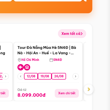
Xem tất cả
 bật
Điểm nổi bật
|
Tour Đà Nẵng Mùa Hè 5N4Đ | Bà
Tour Đà Nẵn
ong
Nà - Hội An - Huế - La Vang -
Nà - Hội An
Động Thiên Đường
Nha
Hồ Chí Minh
5N4Đ
Hồ Chí Minh
2/08
26/08
05/09
12/08
19/08
09/09
26/08
12/09
13/08
›
Giá từ:
Giá từ:
tiết
Xem chi tiết
8.099.000đ
6.899.00