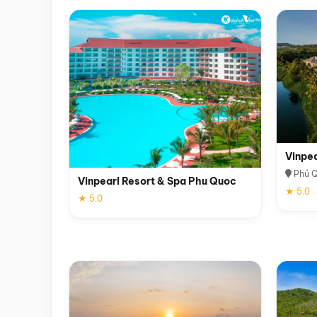
Vinpe
Phú 
Vinpearl Resort & Spa Phu Quoc
★ 5.0
★ 5.0