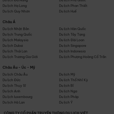
Du lịch Đà Nẵng
Du lịch Phú Quốc
Du lịch Hạ Long
Du lịch Phan Thiết
Du lịch Quy Nhơn
Du lịch Huế
Châu Á
Du lịch Nhật Bản
Du lịch Hàn Quốc
Du lịch Trung Quốc
Du lịch Tây Tạng
Du lịch Malaysia
Du lịch Đài Loan
Du lịch Dubai
Du lịch Singapore
Du lịch Thái Lan
Du lịch Indonesia
Du lịch Trương Gia Giới
Du lịch Phượng Hoàng Cổ Trấn
Châu Âu - Úc - Mỹ
Du lịch Châu Âu
Du lịch Mỹ
Du lịch Đức
Du lịch Thổ Nhĩ Kỳ
Du lịch Thụy Sĩ
Du lịch Bỉ
Du lịch Anh
Du lịch Nga
Du lịch luxembourg
Du lịch Pháp
Du lịch Hà Lan
Du lịch Ý
CÔNG TY CỔ PHẦN TRUYỀN THÔNG DU LỊCH VIỆT