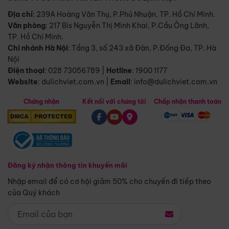
Địa chỉ
: 239A Hoàng Văn Thụ, P.Phú Nhuận, TP. Hồ Chí Minh.
Văn phòng
:
217 Bis Nguyễn Thị Minh Khai, P.Cầu Ông Lãnh,
TP. Hồ Chí Minh.
Chi nhánh Hà Nội
:
Tầng 3, số 243 xã Đàn, P.Đống Đa, TP. Hà
Nội
Điện thoại
:
028 73056789
|
Hotline
:
1900 1177
Website
:
dulichviet.com.vn
|
Email
:
info@dulichviet.com.vn
Chứng nhận
Kết nối với chúng tôi
Chấp nhận thanh toán
Đăng ký nhận thông tin khuyến mãi
Nhập email để có cơ hội giảm 50% cho chuyến đi tiếp theo
của Quý khách