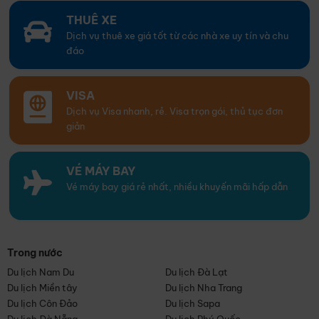
THUÊ XE
Dịch vụ thuê xe giá tốt từ các nhà xe uy tín và chu
đáo
VISA
Dịch vụ Visa nhanh, rẻ. Visa trọn gói, thủ tục đơn
giản
VÉ MÁY BAY
Vé máy bay giá rẻ nhất, nhiều khuyến mãi hấp dẫn
Trong nước
Du lịch Nam Du
Du lịch Đà Lạt
Du lịch Miền tây
Du lịch Nha Trang
Du lịch Côn Đảo
Du lịch Sapa