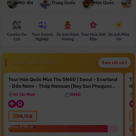
Nội địa
Trung Quốc
Hàn Quốc
N
Combo Du
Tour Doanh
Du lịch Hành
Tour Hoa Anh
Du lịch Mùa
D
lịch
Nghiệp
Hương
Đào
Hè
TOUR GIỜ CHÓT
Xem tất cả
Điểm nổi bật
Còn
15 ngày 05:00:05
Cò
Tour Hàn Quốc Mùa Thu 5N4Đ | Seoul - Everland
To
- Đảo Nami - Tháp Namsan (Bay Sun Phuquoc
Hò
Bay Sun Phuquoc Airways
Tặ
Airways)
Aq
Hồ Chí Minh
5N4Đ
26/08
‹
Còn 9/10 chỗ
Còn 9/10 chỗ
C
C