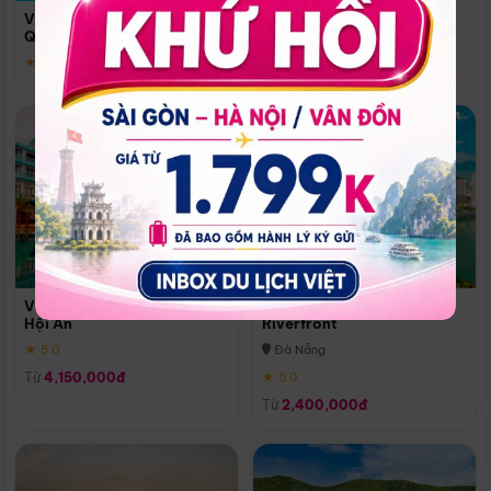
Quoc
Vinpearl Resort & Spa Phu
Phú Quốc
Quoc
★ 5.0
★ 5.0
Vinpearl Resort & Golf Nam
Melia Vinpearl Danang
Hội An
Riverfront
★ 5.0
Đà Nẵng
Từ
4,150,000đ
★ 5.0
Từ
2,400,000đ