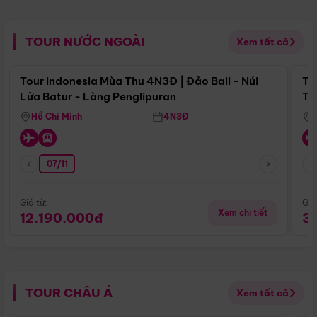
TOUR NƯỚC NGOÀI
Xem tất cả
Điểm nổi bật
Tour Indonesia Mùa Thu 4N3Đ | Đảo Bali - Núi
To
Lửa Batur - Làng Penglipuran
To
Hồ Chí Minh
4N3Đ
07/11
Giá từ:
Giá
Xem chi tiết
12.190.000đ
3
TOUR CHÂU Á
Xem tất cả
Điểm nổi bật