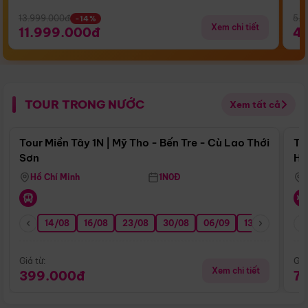
13.999.000đ
5.5
-14%
Xem chi tiết
11.999.000đ
4
TOUR TRONG NƯỚC
Xem tất cả
Điểm nổi bật
Tour Miền Tây 1N | Mỹ Tho - Bến Tre - Cù Lao Thới
To
Sơn
Hu
Hồ Chí Minh
1N0Đ
14/08
16/08
23/08
30/08
06/09
13/09
20/0
Giá từ:
Giá
Xem chi tiết
399.000đ
7