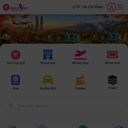
TP. Hồ Chí Minh
Tour trọn gói
Khách sạn
Vé máy bay
Vé vui chơi
Thêm
Visa
Xe đưa đón
Combo