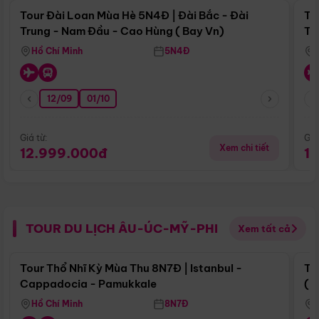
Tour Đài Loan Mùa Hè 5N4Đ | Đài Bắc - Đài
To
Trung - Nam Đầu - Cao Hùng ( Bay Vn)
Tr
Hồ Chí Minh
5N4Đ
12/09
01/10
Giá từ:
Giá
Xem chi tiết
12.999.000đ
1
TOUR DU LỊCH ÂU-ÚC-MỸ-PHI
Xem tất cả
Điểm nổi bật
Tour Thổ Nhĩ Kỳ Mùa Thu 8N7Đ | Istanbul -
To
Cappadocia - Pamukkale
(B
Hồ Chí Minh
8N7Đ